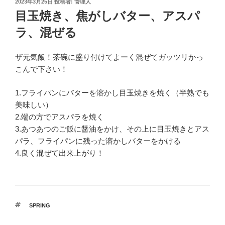
投
2023年3月25日
投稿者:
管理人
稿
目玉焼き、焦がしバター、アスパ
日:
ラ、混ぜる
ザ元気飯！茶碗に盛り付けてよーく混ぜてガッツリかっ
こんで下さい！
1.フライパンにバターを溶かし目玉焼きを焼く（半熟でも
美味しい）
2.端の方でアスパラを焼く
3.あつあつのご飯に醤油をかけ、その上に目玉焼きとアス
パラ、フライパンに残った溶かしバターをかける
4.良く混ぜて出来上がり！
タ
SPRING
グ