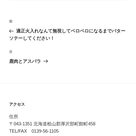
投
前
前
稿
の
適正火入れなんて無視してベロベロになるまでバター
ナ
投
ソテーしてください！
ビ
稿
ゲ
次
次
の
ー
鹿肉とアスパラ
投
シ
稿
ョ
ン
アクセス
住所
〒043-1351 北海道桧山郡厚沢部町館町458
TEL/FAX 0139-56-1105