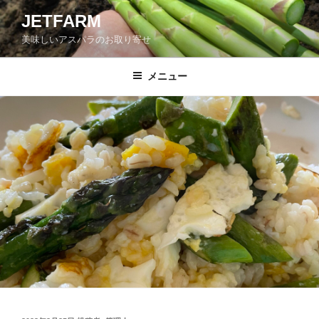
コ
JETFARM
ン
美味しいアスパラのお取り寄せ
テ
ン
ツ
メニュー
へ
ス
キ
ッ
プ