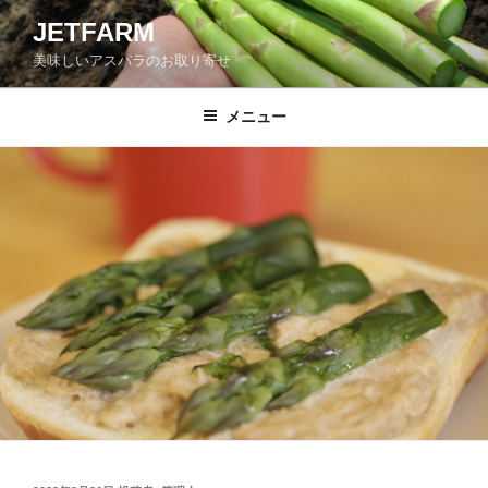
コ
JETFARM
ン
美味しいアスパラのお取り寄せ
テ
ン
ツ
メニュー
へ
ス
キ
ッ
プ