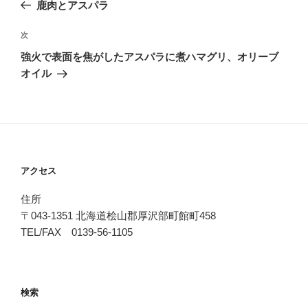
の
鹿肉とアスパラ
ナ
投
ビ
稿
次
次
ゲ
の
強火で表面を焦がしたアスパラに煮ハマグリ、オリーブ
投
ー
オイル
稿
シ
ョ
ン
アクセス
住所
〒043-1351 北海道桧山郡厚沢部町館町458
TEL/FAX 0139-56-1105
検索