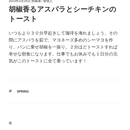
投
2023年3月26日
投稿者:
管理人
稿
胡椒香るアスパラとシーチキンの
日:
トースト
いつもより３０分早起きして珈琲を淹れましょう。その
間にアスパラを茹で、マヨネーズ多めのシーマヨを作
り、パンに乗せ胡椒を一振り。２分ほどトーストすれば
幸せな朝食になります。仕事でもお休みでも１日分の元
気がこのトーストに全て乗っています！
タ
SPRING
グ
投
前
前
稿